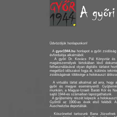
Üdvözöljük honlapunkon!
A
gyor1944.hu
honlapot a győri zsidóság 
évfordulója alkalmából.
A győri Dr. Kovács Pál Könyvtár és Kö
magánszemélyek birtokában lévő dokument
felhasználásával olyan digitális tárlatot ho
megelőző időszakot fogja át, különös tekint
zsidóságának többsége a holokauszt áldozat
A virtuális tárlat alkalmat ad arra, hogy a
győri és megyei eseményeiről. Gyűjtem
munkáin, a Magyar-Izraeli Baráti Kör és N
sajtó 1944-es számaiban lapozgathatunk.
A gyűjtemény részét képezik a holokauszt e
Győrről az 1900-as évek első feléből. A
Auschwitzba deportálták.
Köszönettel tartozunk Bana Józsefnek é